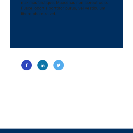
maximus tristique. Maecenas non laoreet odio.
Fusce lobortis porttitor purus, vel vestibulum
libero pharetra vel.