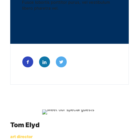
Fusce lobortis porttitor purus, vel vestibulum
libero pharetra vel.
Tom Elyd
art director