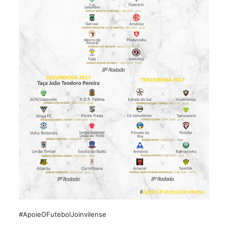
#ApoieOFutebolJoinvilense