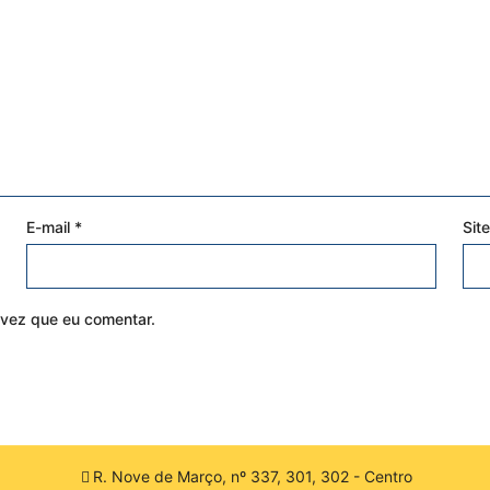
E-mail
*
Site
vez que eu comentar.
R. Nove de Março, nº 337, 301, 302 - Centro